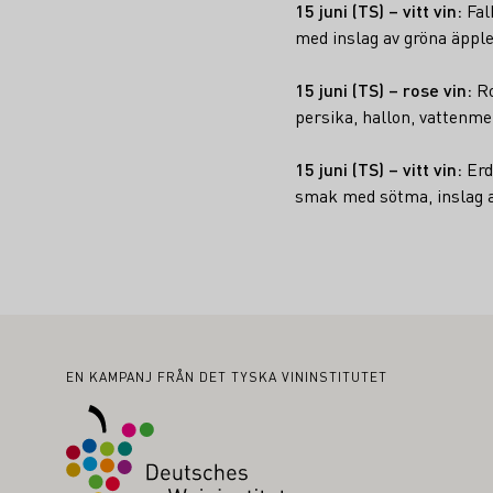
15 juni (TS) – vitt vin:
Fal
med inslag av gröna äpplen
15 juni (TS) – rose vin:
Ro
persika, hallon, vattenme
15 juni (TS) – vitt vin:
Erd
smak med sötma, inslag av
Sidfot
EN KAMPANJ FRÅN DET TYSKA VININSTITUTET