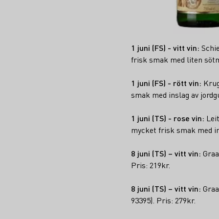
1 juni (FS) - vitt vin:
Schie
frisk smak med liten sötm
1 juni (FS) - rött vin:
Krug
smak med inslag av jordgu
1 juni (TS) - rose vin:
Lei
mycket frisk smak med ins
8 juni (TS) – vitt vin:
Graa
Pris: 219kr.
8 juni (TS) – vitt vin:
Graa
93395). Pris: 279kr.