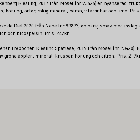
kenberg Riesling, 2017 från Mosel (nr 93424) en nyanserad, fruk
, honung, örter, rökig mineral, päron, vita vinbär och lime. Pris:
sé de Diel 2020 från Nahe (nr 93897) en bärig smak med inslag a
lon och blodapelsin. Pris: 249kr.
ener Treppchen Riesling Spätlese, 2019 från Mosel (nr 93428). E
 gröna äpplen, mineral, krusbär, honung och citron. Pris: 219kr