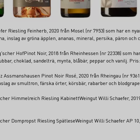
fer Riesling Feinherb, 2020 från Mosel (nr 7953) som har en nya
a, inslag av gröna äpplen, ananas, mineral, persika, päron och ci
'scher HofPinot Noir, 2018 från Rheinhessen (nr 22338) som har
bbar, choklad, sandelträ, mynta, blåbär, peppar och vanilj. Pris:
tz Assmanshausen Pinot Noir Rosé, 2020 från Rheingau (nr 9361
lag av smultron, färska örter, körsbär, rabarber och blodgrapef
cher Himmelreich Riesling KabinettWeingut Willi Schaefer, 2019
cher Dompropst Riesling SpätleseWeingut Willi Schaefer AP 10,