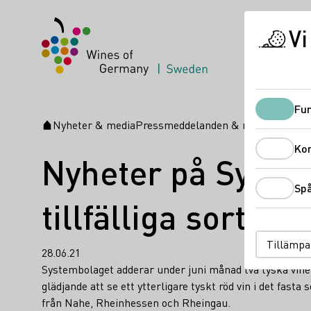
Vi
Fun
Nyheter & media
Pressmeddelanden & nyheter
Nyhete
Startsida
Ko
Nyheter på System
Sp
tillfälliga sortime
Tillämpa
28.06.21
Systembolaget adderar under juni månad två tyska viner ti
glädjande att se ett ytterligare tyskt röd vin i det fast
från Nahe, Rheinhessen och Rheingau.