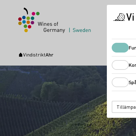
Vi
Fun
Vindistrikt
Ahr
Startsida
Ko
Sp
Tillämpa