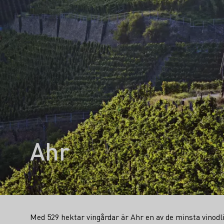
Ahr
Med 529 hektar vingårdar är Ahr en av de minsta vinodl