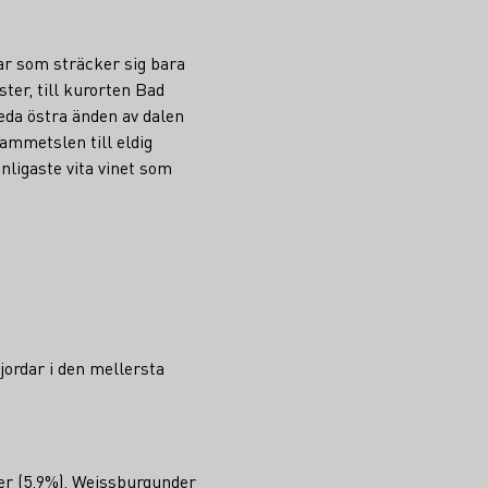
dar som sträcker sig bara
ter, till kurorten Bad
eda östra änden av dalen
sammetslen till eldig
nligaste vita vinet som
 jordar i den mellersta
der (5,9%), Weissburgunder