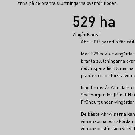
trivs på de branta sluttningarna ovanför floden.
Fakta
529 ha
Vingårdsareal
Ahr – Ett paradis för röd
Med 529 hektar vingårdar 
branta sluttningarna ovanf
rödvinsparadis. Romarna 
planterade de första vinr
Idag framstår Ahr-dalen 
Spätburgunder (Pinot Noir
Frühburgunder-vingårdar 
De bästa Ahr-vinerna kan
vinrankorna och skörda må
vinrankor står sida vid si