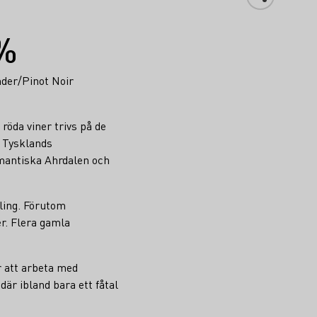
%
der/Pinot Noir
röda viner trivs på de
l Tysklands
omantiska Ahrdalen och
ling. Förutom
r. Flera gamla
 att arbeta med
är ibland bara ett fåtal