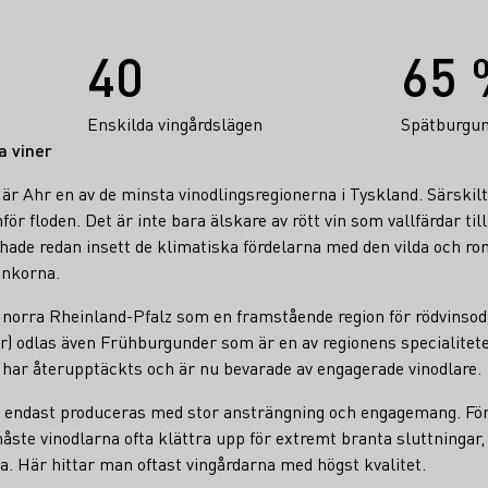
40
65 
Enskilda vingårdslägen
Spätburgun
a viner
är Ahr en av de minsta vinodlingsregionerna i Tyskland. Särskilt 
ör floden. Det är inte bara älskare av rött vin som vallfärdar til
hade redan insett de klimatiska fördelarna med den vilda och r
ankorna.
i norra Rheinland-Pfalz som en framstående region för rödvinsod
) odlas även Frühburgunder som är en av regionens specialitete
har återupptäckts och är nu bevarade av engagerade vinodlare.
 endast produceras med stor ansträngning och engagemang. För
ste vinodlarna ofta klättra upp för extremt branta sluttningar, d
da. Här hittar man oftast vingårdarna med högst kvalitet.