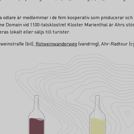
sta odlare är medlemmar i de fem kooperativ som producerar och
ine Domain vid 1100-talsklostret Kloster Marienthal är Ahrs stör
s lokalt eller säljs till turister.
tweinstraße (bil),
Rotweinwanderweg
(vandring), Ahr-Radtour (c