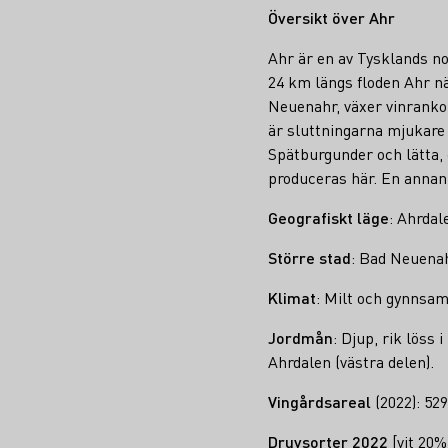
Översikt över Ahr
Ahr är en av Tysklands no
24 km längs floden Ahr nä
Neuenahr, växer vinrankor
är sluttningarna mjukare o
Spätburgunder och lätta, 
produceras här. En annan 
Geografiskt läge
: Ahrdal
Större stad
: Bad Neuena
Klimat
: Milt och gynnsam
Jordmån
: Djup, rik löss 
Ahrdalen (västra delen).
Vingårdsareal
(2022): 529
Druvsorter 2022
[vit 20%