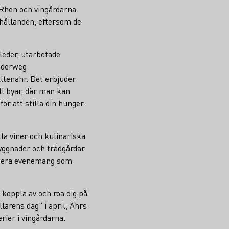
 Rhen och vingårdarna
rhållanden, eftersom de
leder, utarbetade
nderweg
Altenahr. Det erbjuder
ll byar, där man kan
ör att stilla din hunger
a viner och kulinariska
byggnader och trädgårdar.
angera evenemang som
koppla av och roa dig på
larens dag" i april, Ahrs
ier i vingårdarna.