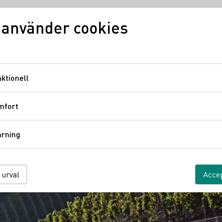
 använder cookies
Vinkunskap
Vindistrikt
Ty
ktionell
Funktionell
mfort
Komfort
årning
Spårning
 urval
Accep