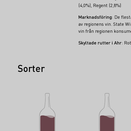
(4,0%), Regent (2,8%)
Marknadsföring
: De fle
av regionens vin. State W
vin från regionen konsumera
Skyltade rutter i Ahr
: Ro
Sorter