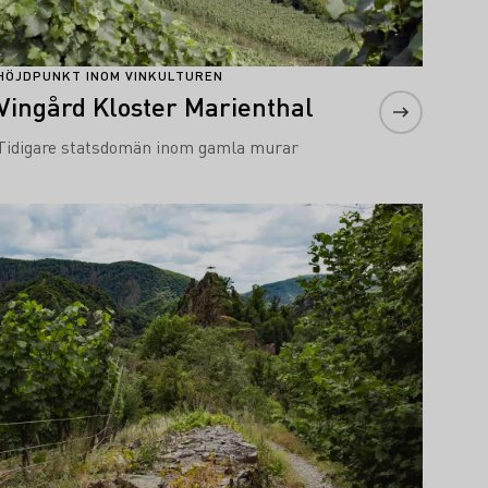
HÖJDPUNKT INOM VINKULTUREN
Vingård Kloster Marienthal
Tidigare statsdomän inom gamla murar
Läs mer om detta