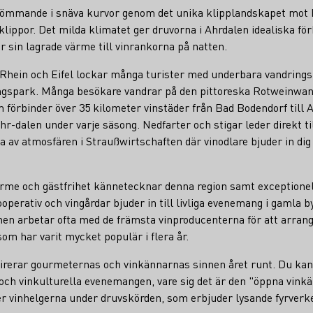
drömmande i snäva kurvor genom det unika klipplandskapet mot
 klippor. Det milda klimatet ger druvorna i Ahrdalen idealiska fö
 sin lagrade värme till vinrankorna på natten.
Rhein och Eifel lockar många turister med underbara vandrings
ångspark. Många besökare vandrar på den pittoreska Rotweinwa
m förbinder över 35 kilometer vinstäder från Bad Bodendorf till 
hr-dalen under varje säsong. Nedfarter och stigar leder direkt ti
 av atmosfären i Straußwirtschaften där vinodlare bjuder in dig f
rme och gästfrihet kännetecknar denna region samt exceptionell
operativ och vingårdar bjuder in till livliga evenemang i gamla 
onen arbetar ofta med de främsta vinproducenterna för att arr
m har varit mycket populär i flera år.
irerar gourmeternas och vinkännarnas sinnen året runt. Du kan 
och vinkulturella evenemangen, vare sig det är den "öppna vinkäl
r vinhelgerna under druvskörden, som erbjuder lysande fyrverker