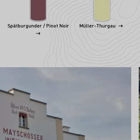
Spätburgunder / Pinot Noir
Müller-Thurgau
i Ahr