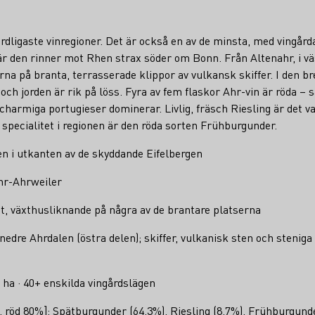
rdligaste vinregioner. Det är också en av de minsta, med vingår
r den rinner mot Rhen strax söder om Bonn. Från Altenahr, i väs
na på branta, terrasserade klippor av vulkansk skiffer. I den br
ch jorden är rik på löss. Fyra av fem flaskor Ahr-vin är röda – 
charmiga portugieser dominerar. Livlig, fräsch Riesling är det va
specialitet i regionen är den röda sorten Frühburgunder.
en i utkanten av de skyddande Eifelbergen
hr-Ahrweiler
t, växthusliknande på några av de brantare platserna
i nedre Ahrdalen (östra delen); skiffer, vulkanisk sten och steniga
 ha · 40+ enskilda vingårdslägen
, röd 80%]: Spätburgunder (64,3%), Riesling (8,7%), Frühburgun