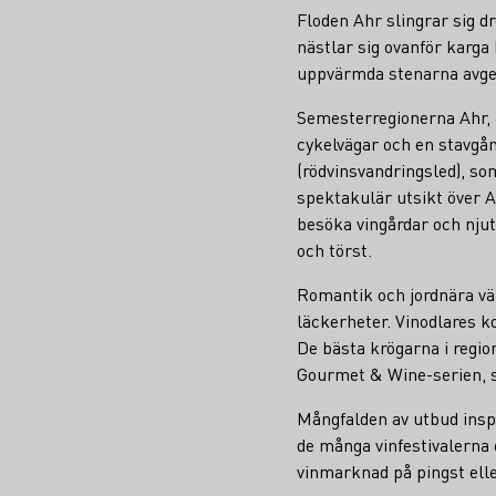
Floden Ahr slingrar sig 
nästlar sig ovanför karga
uppvärmda stenarna avger
Semesterregionerna Ahr, 
cykelvägar och en stavg
(rödvinsvandringsled), so
spektakulär utsikt över A
besöka vingårdar och njuta
och törst.
Romantik och jordnära vä
läckerheter. Vinodlares ko
De bästa krögarna i regi
Gourmet & Wine-serien, so
Mångfalden av utbud insp
de många vinfestivalerna 
vinmarknad på pingst elle