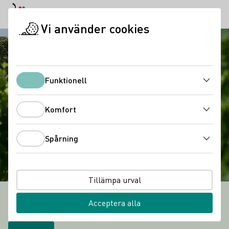
Dagläge
Darkmode
Stän
Öppn
Vi använder cookies
Startsida
Funktionell
Funktionell
Komfort
Komfort
Spårning
Spårning
Tillämpa urval
GÄSTFRIHET OCH NJUTNING
Acceptera alla
13 Odlingsområden