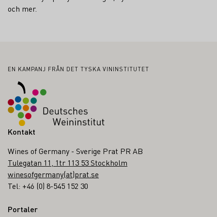
och mer.
Sidfot
EN KAMPANJ FRÅN DET TYSKA VININSTITUTET
Kontakt
Wines of Germany - Sverige Prat PR AB
Tulegatan 11, 1tr 113 53 Stockholm
winesofgermany(at)prat.se
Tel: +46 (0) 8-545 152 30
Portaler