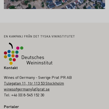
Sidfot
EN KAMPANJ FRÅN DET TYSKA VININSTITUTET
Kontakt
Wines of Germany - Sverige Prat PR AB
Tulegatan 11, 1tr 113 53 Stockholm
winesofgermany(at)prat.se
Tel: +46 (0) 8-545 152 30
Portaler