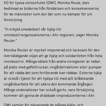
VD för tyska vininstitutet (DWI), Monika Reule, blev
bedrövad av bilderna från förödelsen och konsekvenserna
för de människor som bor där som nu kämpar för sin
försörjning.
"Vi erbjöd omedelbart vår hjälp till
vinindustriorganisationerna i Ahr-regionen, säger Monika
Reuler."
Monika Reuler är mycket imponerad och tacksam för den
överväldigande viljan att ge hjälp och solidariteten från hela
vinindustrin. Många odlare från andra vinregioner är redan
på plats med gaffeltruckar, vingårdstraktorer eller pumpar
för att rädda det som fortfarande kan räddas. Externa hjälp
är också i tjänst för att hjälpa till med allt brådskande
vingårdsarbete för att säkra den kommande årgången.
Många vindonationer har också gjorts, vars försäljning
kommer att gynna de drabbade vinproducenterna i Ahr.
DWI samlar för närvarande de många hjälp- och