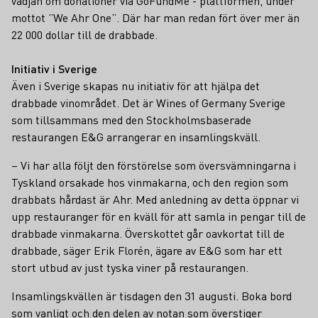
vädjan om donationer via GoFundMe - plattformen, under
mottot ”We Ahr One”. Där har man redan fört över mer än
22 000 dollar till de drabbade.
Initiativ i Sverige
Även i Sverige skapas nu initiativ för att hjälpa det
drabbade vinområdet. Det är Wines of Germany Sverige
som tillsammans med den Stockholmsbaserade
restaurangen E&G arrangerar en insamlingskväll.
– Vi har alla följt den förstörelse som översvämningarna i
Tyskland orsakade hos vinmakarna, och den region som
drabbats hårdast är Ahr. Med anledning av detta öppnar vi
upp restauranger för en kväll för att samla in pengar till de
drabbade vinmakarna. Överskottet går oavkortat till de
drabbade, säger Erik Florén, ägare av E&G som har ett
stort utbud av just tyska viner på restaurangen.
Insamlingskvällen är tisdagen den 31 augusti. Boka bord
som vanligt och den delen av notan som överstiger