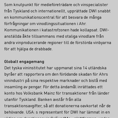
Som knutpunkt för medieföreträdare och vinspecialister
från Tyskland och internationellt, upprättade DWI snabbt
en kommunikationscentral för att besvara de många
förfrågningar om vinodlingssituationen i Ahr.
Kommunikationen i katastrofzonen hade kollapsat. DWI-
anställda åkte tillsammans med otaliga vinodlare från
andra vinproducerande regioner till de förstörda vinbyarna
för att hjälpa de drabbade.
Globalt engagemang
Det tyska vininstitutet har uppmanat sina 14 utländska
byråer att rapportera om den förödande skadan för Ahrs
vinindustri på sina respektive marknader och bistå med
insamling av pengar. För detta ändamål inrättades ett
konto hos Volksbank Mainz för transaktioner från länder
utanför Tyskland. Banken avstår från alla
transaktionsavgifter, så att donationerna oavkortat når de
behövande. USA: s representant för DWI har lämnat in en