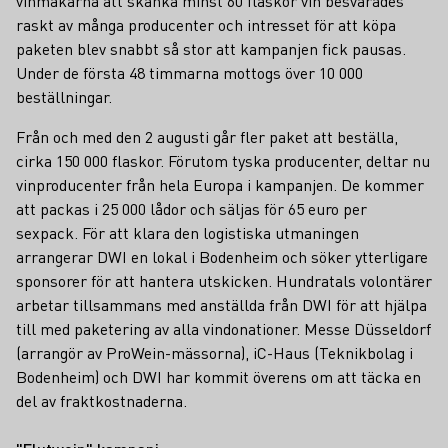
vinmakarna att skänka minst 60 flaskor vin besvarades
raskt av många producenter och intresset för att köpa
paketen blev snabbt så stor att kampanjen fick pausas.
Under de första 48 timmarna mottogs över 10 000
beställningar.
Från och med den 2 augusti går fler paket att beställa,
cirka 150 000 flaskor. Förutom tyska producenter, deltar nu
vinproducenter från hela Europa i kampanjen. De kommer
att packas i 25 000 lådor och säljas för 65 euro per
sexpack. För att klara den logistiska utmaningen
arrangerar DWI en lokal i Bodenheim och söker ytterligare
sponsorer för att hantera utskicken. Hundratals volontärer
arbetar tillsammans med anställda från DWI för att hjälpa
till med paketering av alla vindonationer. Messe Düsseldorf
(arrangör av ProWein-mässorna), iC-Haus (Teknikbolag i
Bodenheim) och DWI har kommit överens om att täcka en
del av fraktkostnaderna.