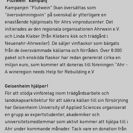
"Flutwein" kampanj
Kampanjen "Flutwein" (kan översättas som
”översvämningsvin” på svenska) är ytterligare en
enastående hjälpinsats för Ahrs vinproducenter. Det
initierades av den regionala organisationen Ahrwein e.V.
och Linda Kleber (från Klebers kök och trädgård i
Neuenahr-Ahrweiler). De säljer vinflaskor som bärgats
från de översvämmade källarna och förråden. Över 8 000
paket och enskilda flaskor har redan genererat cirka en
miljon euro, som kommer att doneras till föreningen "Ahr -
A wineregion needs Help for Rebuilding e.V
Geisenheim hjälper!
För att stödja vinföretag inom trädgårdsarbete och
landskapsarkitektur för att säkra källan till sin försörjning
har Geisenheim University of Applied Sciences organiserat
en grupp av expertstudenter, akademiker och
universitetsmedlemmar som aktivt kommer att hjälpa till i
Ahr under kommande månader. Tack vare en donation från