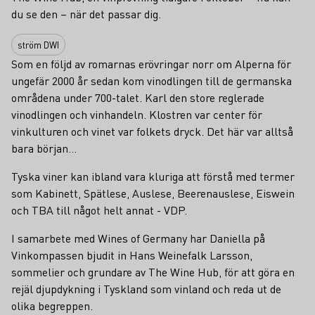
du se den – när det passar dig.
ström DWI
Som en följd av romarnas erövringar norr om Alperna för
ungefär 2000 år sedan kom vinodlingen till de germanska
områdena under 700-talet. Karl den store reglerade
vinodlingen och vinhandeln. Klostren var center för
vinkulturen och vinet var folkets dryck. Det här var alltså
bara början...
Tyska viner kan ibland vara kluriga att förstå med termer
som Kabinett, Spätlese, Auslese, Beerenauslese, Eiswein
och TBA till något helt annat - VDP.
I samarbete med Wines of Germany har Daniella på
Vinkompassen bjudit in Hans Weinefalk Larsson,
sommelier och grundare av The Wine Hub, för att göra en
rejäl djupdykning i Tyskland som vinland och reda ut de
olika begreppen.