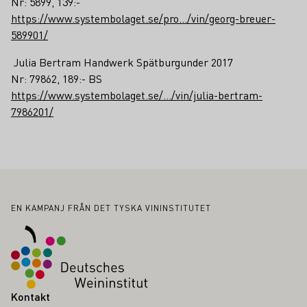
Nr: 5899, 139:-
https://www.systembolaget.se/pro.../vin/georg-breuer-
589901/
Julia Bertram Handwerk Spätburgunder 2017
Nr: 79862, 189:- BS
https://www.systembolaget.se/.../vin/julia-bertram-
7986201/
Sidfot
EN KAMPANJ FRÅN DET TYSKA VININSTITUTET
Kontakt