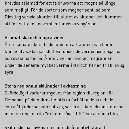
krävdes tålamod för att få druvorna att mogna så länge
som möjligt. För de sorter som mognar sent, så som
Riesling varade skörden till slutet av oktober och kommer
att fortsätta in i november för vissa vingårdar.
Aromatiska och magra viner
Årets senare skörd hade fördelen att aromerna i bären
kunde utvecklas särskilt väl under de varma höstdagarna
och svala nätterna. Årets viner är mycket magrare än
under de senaste mycket varma åren och har en frisk, livlig
syra.
Stora regionala skillnader i avkastning
Skördeläget varierar mycket från region till region i år.
Beroende på de mikroklimatiska förhållandena och de
extra åtgärderna som sats in, varierar skördekvantiteterna
inom en region från "extremt låga" till "extraordinärt bra".
Skillnaderna i avkastning är också relativt stora. I