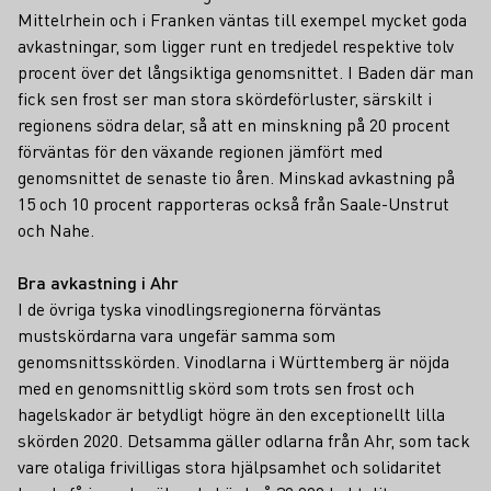
Mittelrhein och i Franken väntas till exempel mycket goda
avkastningar, som ligger runt en tredjedel respektive tolv
procent över det långsiktiga genomsnittet. I Baden där man
fick sen frost ser man stora skördeförluster, särskilt i
regionens södra delar, så att en minskning på 20 procent
förväntas för den växande regionen jämfört med
genomsnittet de senaste tio åren. Minskad avkastning på
15 och 10 procent rapporteras också från Saale-Unstrut
och Nahe.
Bra avkastning i Ahr
I de övriga tyska vinodlingsregionerna förväntas
mustskördarna vara ungefär samma som
genomsnittsskörden. Vinodlarna i Württemberg är nöjda
med en genomsnittlig skörd som trots sen frost och
hagelskador är betydligt högre än den exceptionellt lilla
skörden 2020. Detsamma gäller odlarna från Ahr, som tack
vare otaliga frivilligas stora hjälpsamhet och solidaritet