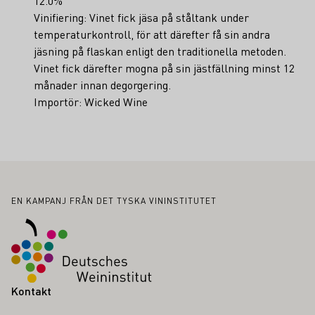
12.0%
Vinifiering: Vinet fick jäsa på ståltank under
temperaturkontroll, för att därefter få sin andra
jäsning på flaskan enligt den traditionella metoden.
Vinet fick därefter mogna på sin jästfällning minst 12
månader innan degorgering.
Importör: Wicked Wine
Sidfot
EN KAMPANJ FRÅN DET TYSKA VININSTITUTET
Kontakt