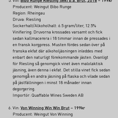
Vin:
Bibo Runge Riesling Sekt b.a. Brut, 2018
– 199kr
Producent: Weingut Bibo Runge
Region: Rheingau
Druva: Riesling
Sockerhalt/Alkoholhalt: 6.5 gram/liter, 12.5%
Vinifiering: Druvorna krossades varsamt och fick
sedan kallmacerera i 18 timmar innan de pressades i
en fransk korgpress. Musten fördes sedan över på
franska ekfat där alkoholjäsningen inleddes med
enbart den naturligt förekommande jästen. Ovanligt
för Riesling så genomgick vinet även malolaktisk
jäsning, även denna i ekfat. Det stilla vinet fick sedan
genomgå̊ en andra jäsning på flaska och vilade sedan
på jästfällningen i minst 18 månader innan
degorgering.
Importör: Quaffable Wines Sweden AB
Vin:
Von Winning Win Win Brut
– 199kr
Producent: Weingut Von Winning