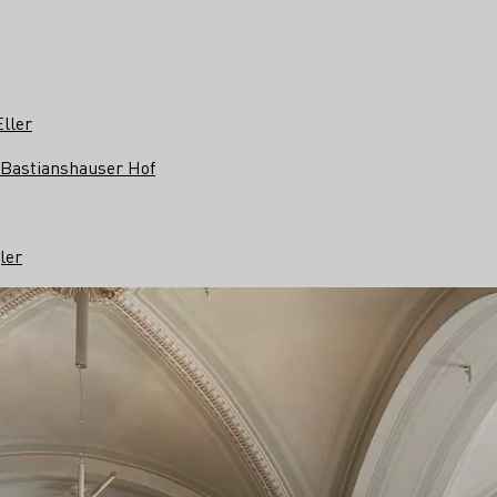
ller
 Bastianshauser Hof
ler