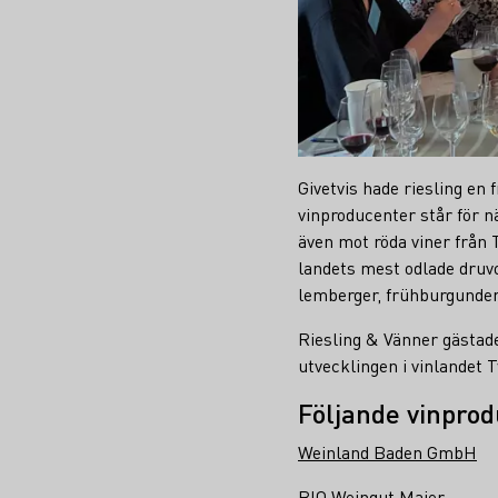
Givetvis hade riesling en
vinproducenter står för nä
även mot röda viner från T
landets mest odlade dru
lemberger, frühburgunder 
Riesling & Vänner gästade
utvecklingen i vinlandet T
Följande vinprod
Weinland Baden GmbH
BIO Weingut Maier