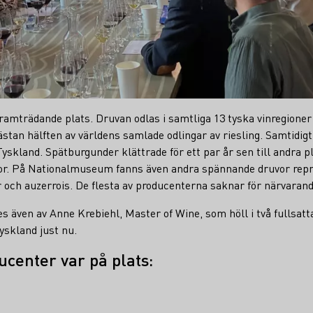
 framträdande plats. Druvan odlas i samtliga 13 tyska vinregioner
stan hälften av världens samlade odlingar av riesling. Samtidigt 
yskland. Spätburgunder klättrade för ett par år sen till andra pl
vor. På Nationalmuseum fanns även andra spännande druvor rep
och auzerrois. De flesta av producenterna saknar för närvarand
s även av Anne Krebiehl, Master of Wine, som höll i två fullsat
yskland just nu.
ucenter var på plats: