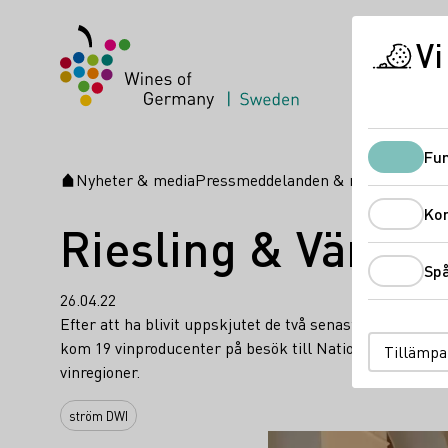
Vi
Fun
Nyheter & media
Pressmeddelanden & nyheter
Riesl
Startsida
Ko
Riesling & Vänne
Sp
26.04.22
Efter att ha blivit uppskjutet de två senaste åren under
kom 19 vinproducenter på besök till Nationalmuseum fö
Tillämpa
vinregioner.
ström DWI