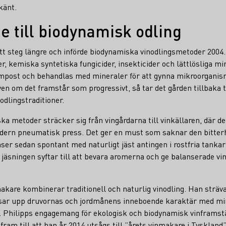
känt.
 till biodynamisk odling
ett steg längre och införde biodynamiska vinodlingsmetoder 2004.
r, kemiska syntetiska fungicider, insekticider och lättlösliga mi
ompost och behandlas med mineraler för att gynna mikroorganis
en om det framstår som progressivt, så tar det gården tillbaka ti
dlingstraditioner.
a metoder sträcker sig från vingårdarna till vinkällaren, där 
modern pneumatisk press. Det ger en must som saknar den bitt
ser sedan spontant med naturligt jäst antingen i rostfria tankar
jäsningen syftar till att bevara aromerna och ge balanserade v
makare kombinerar traditionell och naturlig vinodling. Han sträva
visar upp druvornas och jordmånens inneboende karaktär med min
n. Philipps engagemang för ekologisk och biodynamisk vinframst
 fram till att han år 2014 utsågs till ”årets vinmakare i Tyskland