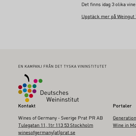
Det finns idag 3 olika v
Upptäck mer på Weingut
Sidfot
EN KAMPANJ FRÅN DET TYSKA VININSTITUTET
Kontakt
Portaler
Wines of Germany - Sverige Prat PR AB
Generation
Tulegatan 11, 1tr 113 53 Stockholm
Wine in Mo
winesofgermany(at)prat.se