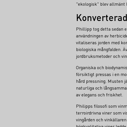
"ekologisk" blev allmänt 
Konverterade
Phillipp tog detta sedan 
användningen av herbicide
vitaliseras jorden med k
biologiska mångfalden. Äv
jordbruksmetoder och vino
Organiska och biodynamisk
försiktigt pressas i en 
hård pressning. Musten jä
naturliga och långsamma 
av elegans och friskhet.
Philipps filosofi som vin
terroirdrivna viner som 
vingården och vinkällare
högkvalitativa viner ledde