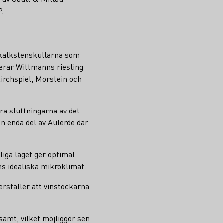
P.
 kalkstenskullarna som
cerar Wittmanns riesling
irchspiel, Morstein och
a sluttningarna av det
n enda del av Aulerde där
liga läget ger optimal
ens idealiska mikroklimat.
rställer att vinstockarna
amt, vilket möjliggör sen