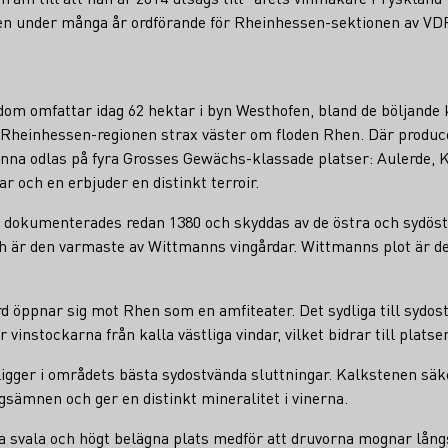
ven under många år ordförande för Rheinhessen-sektionen av VD
m omfattar idag 62 hektar i byn Westhofen, bland de böljande
av Rheinhessen-regionen strax väster om floden Rhen. Där produ
rnna odlas på fyra Grosses Gewächs-klassade platser: Aulerde, K
och en erbjuder en distinkt terroir.
 dokumenterades redan 1380 och skyddas av de östra och sydöstr
h är den varmaste av Wittmanns vingårdar. Wittmanns plot är de
 öppnar sig mot Rhen som en amfiteater. Det sydliga till sydost
vinstockarna från kalla västliga vindar, vilket bidrar till plats
igger i områdets bästa sydostvända sluttningar. Kalkstenen säke
gsämnen och ger en distinkt mineralitet i vinerna.
 svala och högt belägna plats medför att druvorna mognar långs