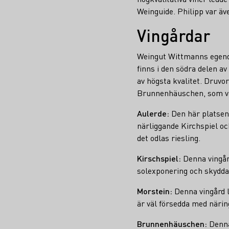
Weinguide. Philipp var ä
Vingårdar
Weingut Wittmanns egendo
finns i den södra delen 
av högsta kvalitet. Druvo
Brunnenhäuschen, som var 
Aulerde:
Den här platsen
närliggande Kirchspiel oc
det odlas riesling.
Kirschspiel:
Denna vingård
solexponering och skyddar 
Morstein:
Denna vingård l
är väl försedda med närin
Brunnenhäuschen:
Denna