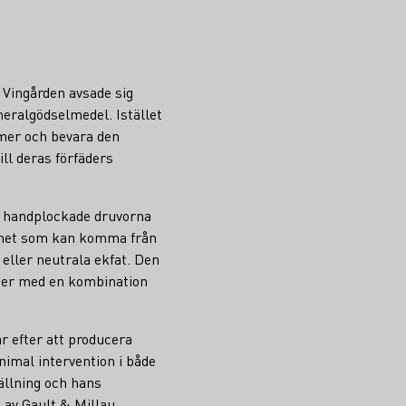
 Vingården avsade sig
neralgödselmedel. Istället
mer och bevara den
ll deras förfäders
de handplockade druvorna
erhet som kan komma från
 eller neutrala ekfat. Den
iner med en kombination
r efter att producera
imal intervention i både
ällning och hans
” av Gault & Millau