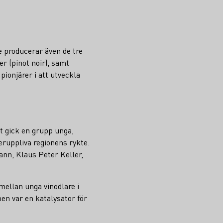
e producerar även de tre
r (pinot noir), samt
ionjärer i att utveckla
et gick en grupp unga,
ruppliva regionens rykte.
ann, Klaus Peter Keller,
ellan unga vinodlare i
en var en katalysator för