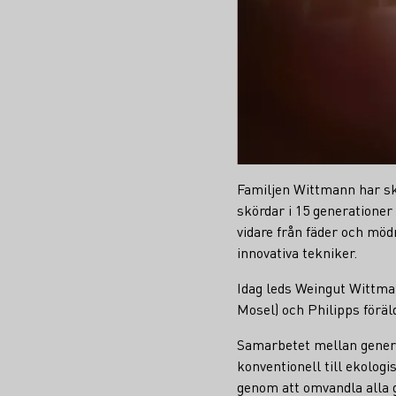
Familjen Wittmann har sk
skördar i 15 generationer 
vidare från fäder och mö
innovativa tekniker.
Idag leds Weingut Wittma
Mosel) och Philipps föräl
Samarbetet mellan genera
konventionell till ekolog
genom att omvandla alla g