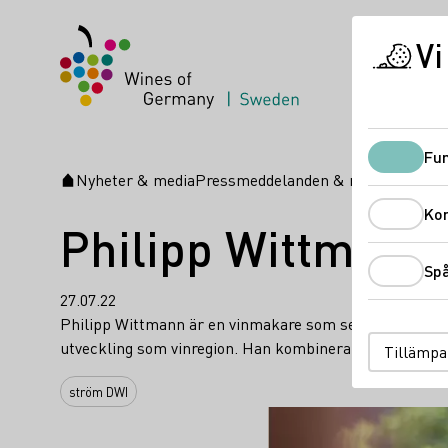
Vi
Fun
Nyheter & media
Pressmeddelanden & nyheter
Phili
Startsida
Ko
Philipp Wittmann 
Sp
27.07.22
Philipp Wittmann är en vinmakare som sedan slutet av 
utveckling som vinregion. Han kombinerar traditionell 
Tillämpa
ström DWI