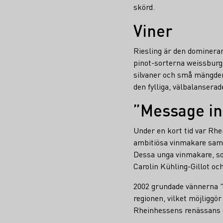
skörd.
Viner
Riesling är den domineran
pinot-sorterna weissburgu
silvaner och små mängder 
den fylliga, välbalanserad
”Message in 
Under en kort tid var Rhei
ambitiösa vinmakare samm
Dessa unga vinmakare, som
Carolin Kühling-Gillot oc
2002 grundade vännerna "
regionen, vilket möjliggö
Rheinhessens renässans oc