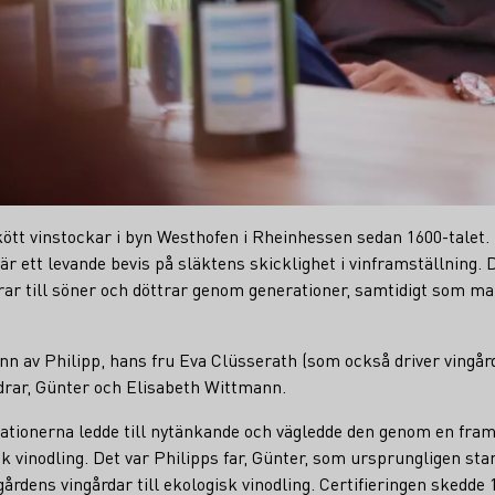
ött vinstockar i byn Westhofen i Rheinhessen sedan 1600-talet. 
är ett levande bevis på släktens skicklighet i vinframställning. 
drar till söner och döttrar genom generationer, samtidigt som 
nn av Philipp, hans fru Eva Clüsserath (som också driver vingår
drar, Günter och Elisabeth Wittmann.
tionerna ledde till nytänkande och vägledde den genom en fram
isk vinodling. Det var Philipps far, Günter, som ursprungligen st
årdens vingårdar till ekologisk vinodling. Certifieringen skedde