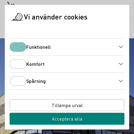
Dagläge
Darkmode
Stän
Öppn
Vi använder cookies
Vindistrikt
Kern vingård
Startsida
Funktionell
Funktionell
Komfort
Komfort
Spårning
Spårning
Tillämpa urval
Acceptera alla