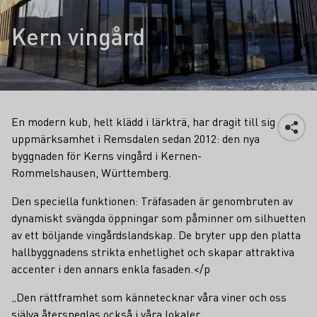
Kern vingård
En modern kub, helt klädd i lärkträ, har dragit till sig
uppmärksamhet i Remsdalen sedan 2012: den nya
byggnaden för Kerns vingård i Kernen-
Rommelshausen, Württemberg.
Den speciella funktionen: Träfasaden är genombruten av
dynamiskt svängda öppningar som påminner om silhuetten
av ett böljande vingårdslandskap. De bryter upp den platta
hallbyggnadens strikta enhetlighet och skapar attraktiva
accenter i den annars enkla fasaden.</p
„Den rättframhet som kännetecknar våra viner och oss
själva återspeglas också i våra lokaler,