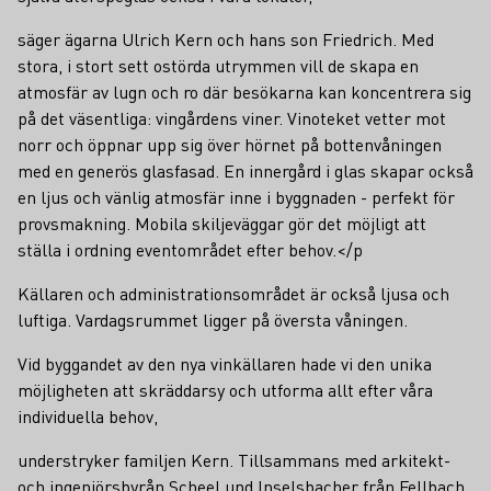
säger ägarna Ulrich Kern och hans son Friedrich. Med
stora, i stort sett ostörda utrymmen vill de skapa en
atmosfär av lugn och ro där besökarna kan koncentrera sig
på det väsentliga: vingårdens viner. Vinoteket vetter mot
norr och öppnar upp sig över hörnet på bottenvåningen
med en generös glasfasad. En innergård i glas skapar också
en ljus och vänlig atmosfär inne i byggnaden - perfekt för
provsmakning. Mobila skiljeväggar gör det möjligt att
ställa i ordning eventområdet efter behov.</p
Källaren och administrationsområdet är också ljusa och
luftiga. Vardagsrummet ligger på översta våningen.
Vid byggandet av den nya vinkällaren hade vi den unika
möjligheten att skräddarsy och utforma allt efter våra
individuella behov,
understryker familjen Kern. Tillsammans med arkitekt-
och ingenjörsbyrån Scheel und lnselsbacher från Fellbach