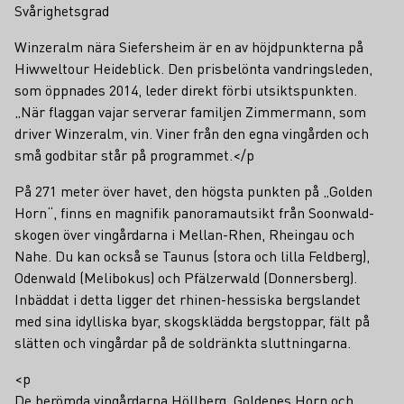
Svårighetsgrad
Winzeralm nära Siefersheim är en av höjdpunkterna på
Hiwweltour Heideblick. Den prisbelönta vandringsleden,
som öppnades 2014, leder direkt förbi utsiktspunkten.
„När flaggan vajar serverar familjen Zimmermann, som
driver Winzeralm, vin. Viner från den egna vingården och
små godbitar står på programmet.</p
På 271 meter över havet, den högsta punkten på „Golden
Horn“, finns en magnifik panoramautsikt från Soonwald-
skogen över vingårdarna i Mellan-Rhen, Rheingau och
Nahe. Du kan också se Taunus (stora och lilla Feldberg),
Odenwald (Melibokus) och Pfälzerwald (Donnersberg).
Inbäddat i detta ligger det rhinen-hessiska bergslandet
med sina idylliska byar, skogsklädda bergstoppar, fält på
slätten och vingårdar på de soldränkta sluttningarna.
<p
De berömda vingårdarna Höllberg, Goldenes Horn och