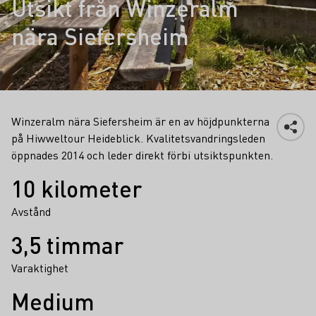
Utsikt från Winzeralm
nära Siefersheim
Winzeralm nära Siefersheim är en av höjdpunkterna
på Hiwweltour Heideblick. Kvalitetsvandringsleden
öppnades 2014 och leder direkt förbi utsiktspunkten.
Fakta
10 kilometer
Avstånd
3,5 timmar
Varaktighet
Medium