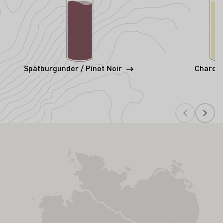
Spätburgunder / Pinot Noir
Chardo