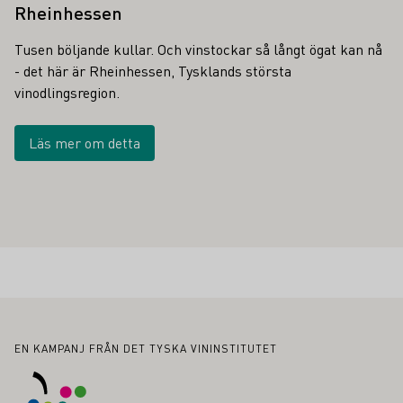
Rheinhessen
Tusen böljande kullar. Och vinstockar så långt ögat kan nå
- det här är Rheinhessen, Tysklands största
vinodlingsregion.
Läs mer om detta
Sidfot
EN KAMPANJ FRÅN DET TYSKA VININSTITUTET