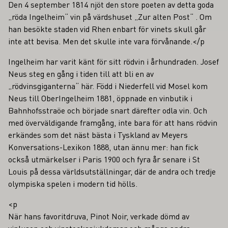
Den 4 september 1814 njöt den store poeten av detta goda
„röda Ingelheim“ vin på värdshuset „Zur alten Post“ . Om
han besökte staden vid Rhen enbart för vinets skull går
inte att bevisa. Men det skulle inte vara förvånande.</p
Ingelheim har varit känt för sitt rödvin i århundraden. Josef
Neus steg en gång i tiden till att bli en av
„rödvinsgiganterna“ här. Född i Niederfell vid Mosel kom
Neus till OberIngelheim 1881, öppnade en vinbutik i
Bahnhofsstraöe och började snart därefter odla vin. Och
med överväldigande framgång, inte bara för att hans rödvin
erkändes som det näst bästa i Tyskland av Meyers
Konversations-Lexikon 1888, utan ännu mer: han fick
också utmärkelser i Paris 1900 och fyra år senare i St
Louis på dessa världsutställningar, där de andra och tredje
olympiska spelen i modern tid hölls.
<p
När hans favoritdruva, Pinot Noir, verkade dömd av