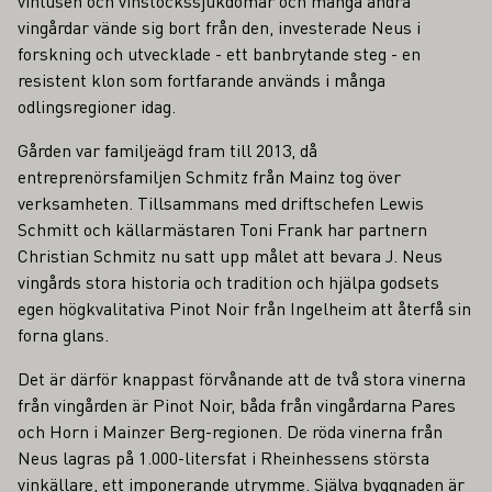
vinlusen och vinstockssjukdomar och många andra
vingårdar vände sig bort från den, investerade Neus i
forskning och utvecklade - ett banbrytande steg - en
resistent klon som fortfarande används i många
odlingsregioner idag.
Gården var familjeägd fram till 2013, då
entreprenörsfamiljen Schmitz från Mainz tog över
verksamheten. Tillsammans med driftschefen Lewis
Schmitt och källarmästaren Toni Frank har partnern
Christian Schmitz nu satt upp målet att bevara J. Neus
vingårds stora historia och tradition och hjälpa godsets
egen högkvalitativa Pinot Noir från Ingelheim att återfå sin
forna glans.
Det är därför knappast förvånande att de två stora vinerna
från vingården är Pinot Noir, båda från vingårdarna Pares
och Horn i Mainzer Berg-regionen. De röda vinerna från
Neus lagras på 1.000-litersfat i Rheinhessens största
vinkällare, ett imponerande utrymme. Själva byggnaden är