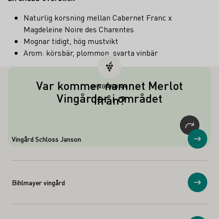
Naturlig korsning mellan Cabernet Franc x
Magdeleine Noire des Charentes
Mognar tidigt, hög mustvikt
Arom: körsbär, plommon, svarta vinbär
Var kommer namnet Merlot
VINGÅRDAR
Namnet "Merlot" kommer från merle
Vingårdar i området
ifrån?
(koltrast) och syftar på koltrastens
förkärlek för denna druvsort.
Vingård Schloss Janson
Visa
Bihlmayer vingård
Visa