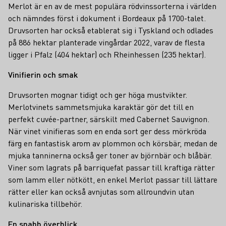
Merlot är en av de mest populära rödvinssorterna i världen
och nämndes först i dokument i Bordeaux på 1700-talet.
Druvsorten har också etablerat sig i Tyskland och odlades
på 886 hektar planterade vingårdar 2022, varav de flesta
ligger i Pfalz (404 hektar) och Rheinhessen (235 hektar).
Vinifierin och smak
Druvsorten mognar tidigt och ger höga mustvikter.
Merlotvinets sammetsmjuka karaktär gör det till en
perfekt cuvée-partner, särskilt med Cabernet Sauvignon.
När vinet vinifieras som en enda sort ger dess mörkröda
färg en fantastisk arom av plommon och körsbär, medan de
mjuka tanninerna också ger toner av björnbär och blåbär.
Viner som lagrats på barriquefat passar till kraftiga rätter
som lamm eller nötkött, en enkel Merlot passar till lättare
rätter eller kan också avnjutas som allroundvin utan
kulinariska tillbehör.
En snabb överblick