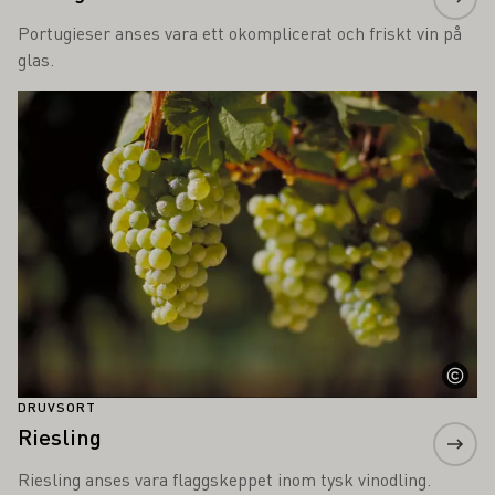
Portugieser anses vara ett okomplicerat och friskt vin på
glas.
Läs mer om detta
DRUVSORT
Riesling
Riesling anses vara flaggskeppet inom tysk vinodling.