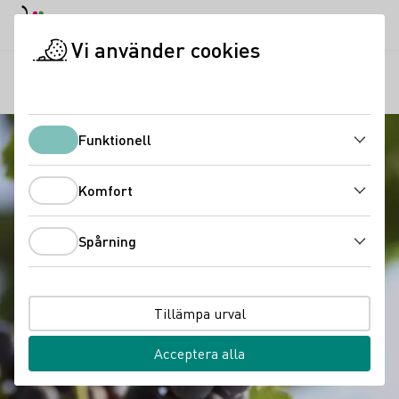
Dagläge
Darkmode
Stän
Öppn
Vi använder cookies
Vinkunskap
Druvsorter
Merlot
Startsida
Funktionell
Funktionell
Komfort
Komfort
Spårning
Spårning
Tillämpa urval
Acceptera alla