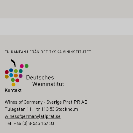
Sidfot
EN KAMPANJ FRÅN DET TYSKA VININSTITUTET
Kontakt
Wines of Germany - Sverige Prat PR AB
Tulegatan 11, 1tr 113 53 Stockholm
winesofgermany(at)prat.se
Tel: +46 (0) 8-545 152 30