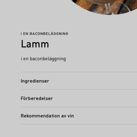
I EN BACONBELÄGGNING
Lamm
i en baconbeläggning
Ingredienser
Förberedelser
Rekommendation av vin