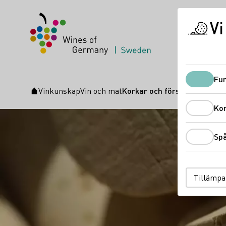
Vi
Fun
Vinkunskap
Vin och mat
Korkar och förslutningar för
Startsida
Ko
Sp
Tillämpa