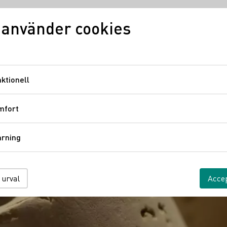
 använder cookies
Vinkunskap
Vindistrikt
Ty
ktionell
Funktionell
 vin
mfort
Komfort
årning
Spårning
 urval
Accep