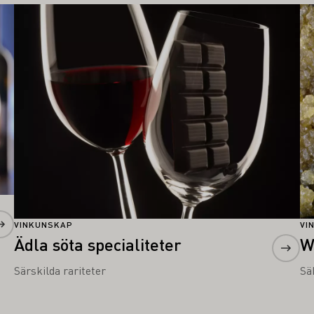
Läs mer om detta
Lä
VINKUNSKAP
VI
Ädla söta specialiteter
W
Särskilda rariteter
Sä