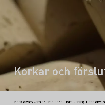
Korkar och förslu
Kork anses vara en traditionell förslutning. Dess användn