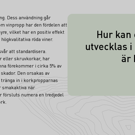
ing. Dess användning går
Som vinpropp har den fördelen att
Hur kan
syre, vilket har en positiv effekt
 högkvalitativa röda viner.
Korksmak ka
utvecklas i
klorhaltiga ren
svår att standardisera.
är 
ar eller skruvkorkar, har
reagerar med trä,
nna förekommer i cirka 5% av
Dessa avger 
skador. Den orsakas av
resulterand
tränga in i korkpropparnas
förslutningar
r smakaktiva när
r försluts numera en tredjedel
eller direkt till 
ork.