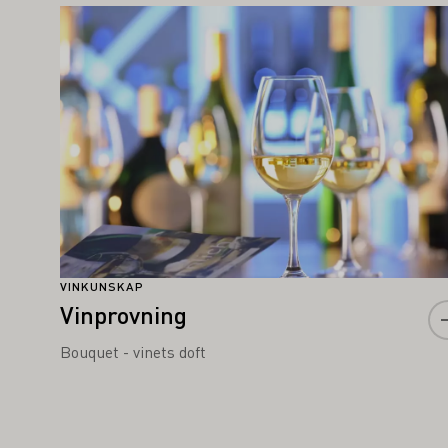
AN OCKSÅ INTRESSERA DIG
Läs mer om detta
VINKUNSKAP
Vinprovning
Bouquet - vinets doft