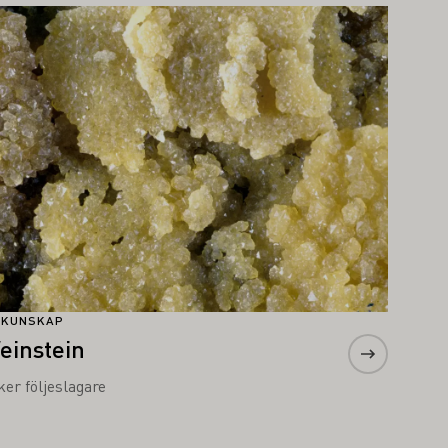
s mer om detta
NKUNSKAP
einstein
ker följeslagare