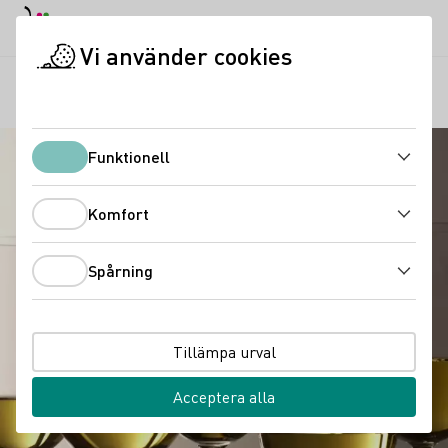
Dagläge
Darkmode
Stän
Öppn
Vi använder cookies
Vinkunskap
Vinprovning
Vinglas
Startsida
Funktionell
Funktionell
Komfort
Komfort
Spårning
Spårning
Tillämpa urval
Acceptera alla