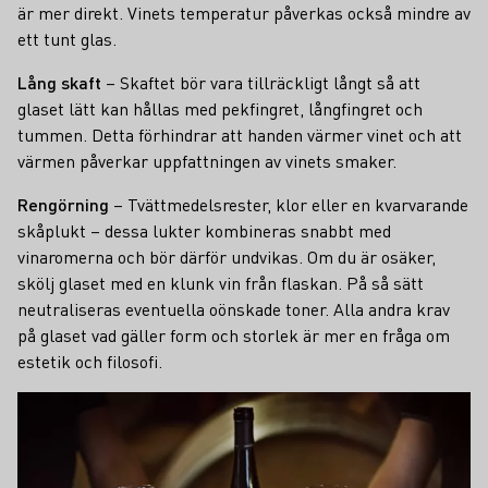
är mer direkt. Vinets temperatur påverkas också mindre av
ett tunt glas.
Lång skaft
– Skaftet bör vara tillräckligt långt så att
glaset lätt kan hållas med pekfingret, långfingret och
tummen. Detta förhindrar att handen värmer vinet och att
värmen påverkar uppfattningen av vinets smaker.
Rengörning
– Tvättmedelsrester, klor eller en kvarvarande
skåplukt – dessa lukter kombineras snabbt med
vinaromerna och bör därför undvikas. Om du är osäker,
skölj glaset med en klunk vin från flaskan. På så sätt
neutraliseras eventuella oönskade toner. Alla andra krav
på glaset vad gäller form och storlek är mer en fråga om
estetik och filosofi.
Teaser
Vad är mousseringspunkten?
För att vinet ska se vackert pärlande ut
är champagneglas avsiktligt försedda