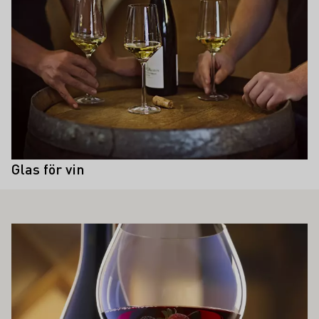
med en liten deformitet under
produktionen, den så kallade
mousseringspunkten. Denna punkt
finns på insidan av glaset, strax bredvid
mittpunkten i bottnen och får
koldioxidbubblorna att sätta sig där och
stiga upp i en fin linje.
Glas för vin
SÅ INTRESSERA DIG
Läs mer om detta