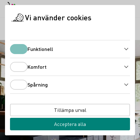
Dagläge
Darkmode
Stän
Öppn
Vi använder cookies
Vindistrikt
Dax vingård -Vinotek
Startsida
Funktionell
Funktionell
Komfort
Komfort
Spårning
Spårning
Tillämpa urval
Acceptera alla