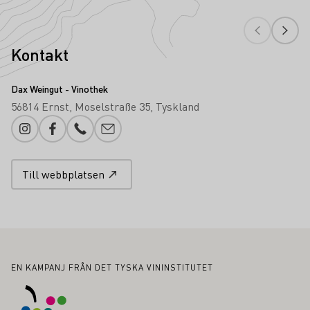
Kontakt
Dax Weingut - Vinothek
56814 Ernst
Moselstraße 35
Tyskland
Instagram
Facebook
Telefonnummer
Lägg till e-post
Till webbplatsen
Sidfot
EN KAMPANJ FRÅN DET TYSKA VININSTITUTET