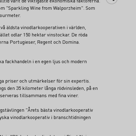
lltid varit de viktigaste ekonomiska faktorerna.
 som "Sparkling Wine from Walporzheim". Som
gourmeter.
 äldsta vinodlarkooperativen i världen,
et odlar 150 hektar vinstockar. De röda
nerna Portugieser, Regent och Domina.
ka fackhandeln i en egen ljus och modern
a priser och utmärkelser för sin expertis.
ngs den 35 kilometer långa rödvinsleden, på en
serveras tillsammans med fina viner.
gstävlingen "Årets bästa vinodlarkooperativ
tyska vinodlarkooperativ i branschtidningen