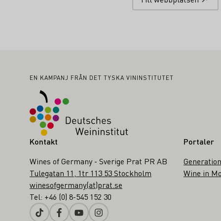
Sidfot
EN KAMPANJ FRÅN DET TYSKA VININSTITUTET
Kontakt
Portaler
Wines of Germany - Sverige Prat PR AB
Generation
Tulegatan 11, 1tr 113 53 Stockholm
Wine in Mo
winesofgermany(at)prat.se
Tel: +46 (0) 8-545 152 30
Tiktok
Facebook
Youtube
Instagram