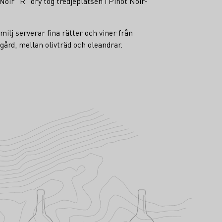
ir "R" dry tog tredjeplatsen i Pinot Noir-
j serverar fina rätter och viner från
ård, mellan olivträd och oleandrar.