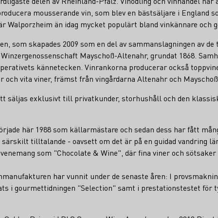
rdligaste delen av Rheinland-Pfalz. Vinodling och vinhandel har a
 producera mousserande vin, som blev en bästsäljare i England
r är Walporzheim än idag mycket populärt bland vinkännare och 
n, som skapades 2009 som en del av sammanslagningen av de två
Winzergenossenschaft Mayschoß-Altenahr, grundat 1868. Samhäll
kooperativets kännetecken. Vinrankorna producerar också toppvi
ir och vita viner, främst från vingårdarna Altenahr och Mayschoß
säljas exklusivt till privatkunder, storhushåll och den klassis
började här 1988 som källarmästare och sedan dess har fått mång
ärskilt tilltalande - oavsett om det är på en guidad vandring lä
evenemang som "Chocolate & Wine", där fina viner och sötsaker 
inmanufakturen har vunnit under de senaste åren: I provsmaknin
lats i gourmettidningen "Selection" samt i prestationstestet för 