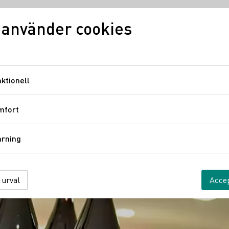
 använder cookies
Vinkunskap
Vindistrikt
Ty
ktionell
Funktionell
mfort
Komfort
årning
Spårning
 urval
Accep