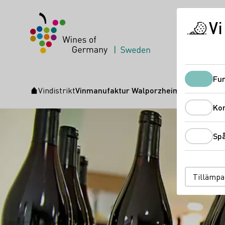
Vi
Fun
Vindistrikt
Vinmanufaktur Walporzheim
Startsida
Ko
Sp
Tillämpa