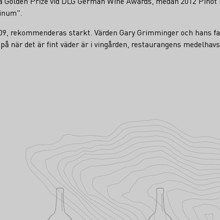
ra Golden Prize vid DLG German Wine Awards, medan 2012 Pinot No
Vinum".
, rekommenderas starkt. Värden Gary Grimminger och hans famil
å när det är fint väder är i vingården, restaurangens medelhavsg