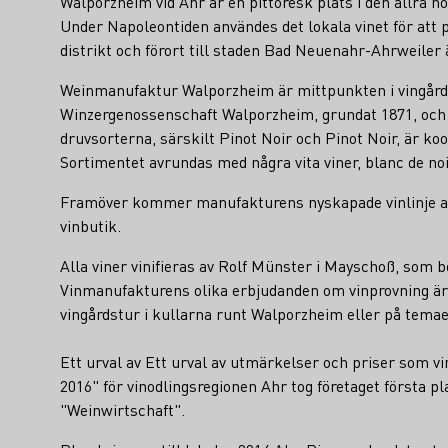
Walporzheim vid Ahr är en pittoresk plats i den allra no
Under Napoleontiden användes det lokala vinet för att
distrikt och förort till staden Bad Neuenahr-Ahrweile
Weinmanufaktur Walporzheim är mittpunkten i vingårde
Winzergenossenschaft Walporzheim, grundat 1871, och 
druvsorterna, särskilt Pinot Noir och Pinot Noir, är 
Sortimentet avrundas med några vita viner, blanc de no
Framöver kommer manufakturens nyskapade vinlinje att 
vinbutik.
Alla viner vinifieras av Rolf Münster i Mayschoß, som 
Vinmanufakturens olika erbjudanden om vinprovning är s
vingårdstur i kullarna runt Walporzheim eller på tema
Ett urval av Ett urval av utmärkelser och priser som v
2016" för vinodlingsregionen Ahr tog företaget första p
"Weinwirtschaft".