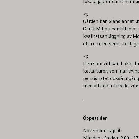
lokala jakter samt hemla
<p
Gården har bland annat uts
Gault Millau har tilldela
kvalitetsanläggning av Mo
ett rum, en semesterlägen
<p
Den som vill kan boka „I
källarturer, seminarievi
pensionatet också utgångs
med alla de fritidsaktivit
.
Öppettider
November - april:
Måndag - fredag: 9:00 - 1