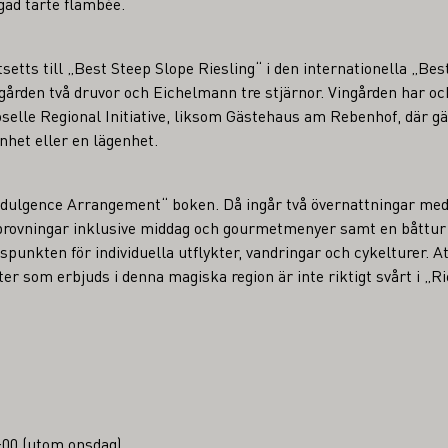
gad tarte flambée.
etts till „Best Steep Slope Riesling“ i den internationella „Best
t gården två druvor och Eichelmann tre stjärnor. Vingården har 
selle Regional Initiative, liksom Gästehaus am Rebenhof, där g
het eller en lägenhet.
ndulgence Arrangement“ boken. Då ingår två övernattningar med 
nprovningar inklusive middag och gourmetmenyer samt en båttur 
punkten för individuella utflykter, vandringar och cykelturer. At
eter som erbjuds i denna magiska region är inte riktigt svårt i „
7:00 (utom onsdag)