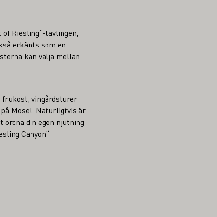
 of Riesling“-tävlingen,
också erkänts som en
ästerna kan välja mellan
frukost, vingårdsturer,
på Mosel. Naturligtvis är
t ordna din egen njutning
Riesling Canyon“