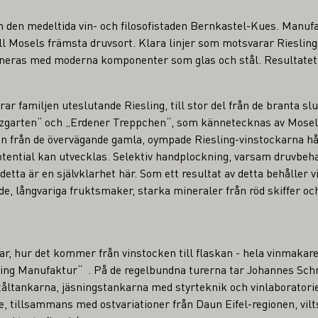
rån den medeltida vin- och filosofistaden Bernkastel-Kues. Man
ill Mosels främsta druvsort. Klara linjer som motsvarar Rieslin
neras med moderna komponenter som glas och stål. Resultatet 
erar familjen uteslutande Riesling, till stor del från de branta 
zgarten“ och „Erdener Treppchen“, som kännetecknas av Mosel
n från de övervägande gamla, oympade Riesling-vinstockarna hål
potential kan utvecklas. Selektiv handplockning, varsam druvbeh
detta är en självklarhet här. Som ett resultat av detta behåller 
de, långvariga fruktsmaker, starka mineraler från röd skiffer o
ar, hur det kommer från vinstocken till flaskan - hela vinmaka
sling Manufaktur“ . På de regelbundna turerna tar Johannes Sch
tåltankarna, jäsningstankarna med styrteknik och vinlaboratorie
, tillsammans med ostvariationer från Daun Eifel-regionen, vilt