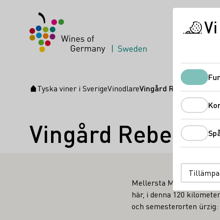
Vi
Fun
Tyska viner i Sverige
Vinodlare
Vingård Rebenhof - R
Startsida
Ko
Vingård Rebenhof
Sp
Tillämpa
Mellersta Moseldalen är 
här, i denna 120 kilometer
och semesterorten ürzig: