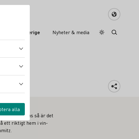
ska viner i Sverige
Nyheter & media
Dagläge
Darkmode
ur
tera alla
mma någonstans så är det
 ett riktigt hem i vin-
hmitz.