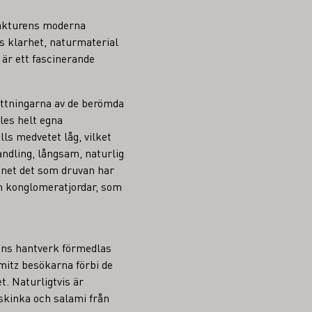
ufakturens moderna
gs klarhet, naturmaterial
är ett fascinerande
sluttningarna av de berömda
les helt egna
ls medvetet låg, vilket
andling, långsam, naturlig
vinet det som druvan har
ch konglomeratjordar, som
rens hantverk förmedlas
mitz besökarna förbi de
t. Naturligtvis är
skinka och salami från