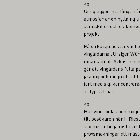
<p
Ürzig ligger inte långt f
atmosfär är en hyllning t
som skiffer och ek kombi
projekt.
På cirka sju hektar vinifi
vingårdarna „Ürziger Wür
mikroklimat. Avkastninge
gör att vingårdens fulla 
jäsning och mognad - allt 
fört med sig: koncentrera
är typiskt här.
<p
Hur vinet odlas och mogn
till besökaren här i „Rie
sex meter höga rostfria s
provsmakningar ett måste