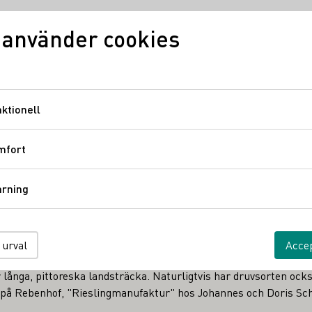
 använder cookies
Vinkunskap
Vindistrikt
Ty
ktionell
Funktionell
ieslingmanufaktur
mfort
Komfort
 - Rieslingmanufakt
årning
Spårning
 urval
Accep
ett slags Rieslings Grand Canyon. Om denna vitvinsdruva är he
 långa, pittoreska landsträcka. Naturligtvis har druvsorten också
 på Rebenhof, "Rieslingmanufaktur" hos Johannes och Doris Sc