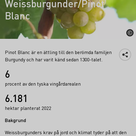
Weissburgunder/Pinot
Blanc
Pinot Blanc är en ättling till den berömda familjen
Burgundy och har varit känd sedan 1300-talet.
Fakta
6
procent av den tyska vingårdarealen
6.181
hektar planterat 2022
Bakgrund
Weissburgunders krav på jord och klimat tyder på att den