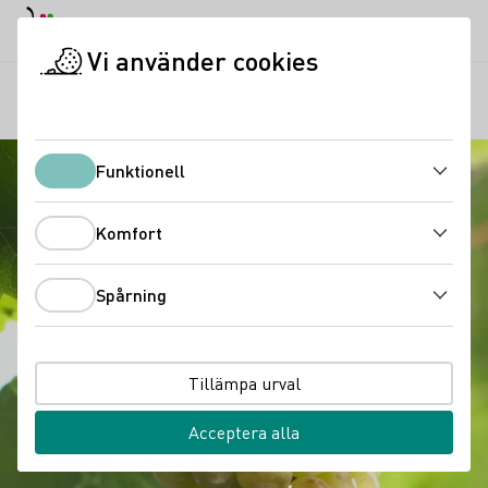
Dagläge
Darkmode
Stän
Öppn
Vi använder cookies
Vinkunskap
Druvsorter
Pinot Blanc
Startsida
Funktionell
Funktionell
Komfort
Komfort
Spårning
Spårning
Tillämpa urval
Acceptera alla