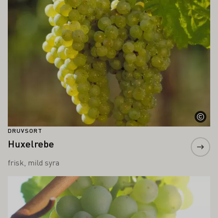
DRUVSORT
Huxelrebe
frisk, mild syra
Läs mer om detta