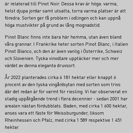
är relaterad till Pinot Noir. Dessa krav är höga: varma,
helst djupa jordar samt utsatta, torra varma platser är att
föredra. Sorten ger få problem i odlingen och kan uppnå
höga mustvikter på grund av lång mognadstid.
Pinot Blanc finns inte bara här hemma, utan även bland
våra grannar. I Frankrike heter sorten Pinot Blanc, i Italien
Pinot Bianco, och den är även vanlig i Österrike, Schweiz
och Slovenien. Tyska vinodlare upptäcker mer och mer
värdet av denna eleganta druvsort.
År 2022 planterades cirka 6 181 hektar eller knappt 6
procent av den tyska vingårdsytan med sorten som trivs
där det redan är för varmt för riesling. Vi har observerat en
stadig uppåtgående trend i flera decennier - sedan 2001 har
arealen nästan fördubblats. Baden, med cirka 1 600 hektar,
anses vara ett fäste för Weissburgunder, liksom
Rheinhessen och Pfalz, med cirka 1 589 respektive 1 451
hektar.