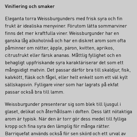
Vinifiering och smaker
Eleganta torra Weissburgunders med frisk syra och fin
frukt är idealiska menyviner. Förutom lätta sommarviner
finns det mer kraftfulla viner. Weissburgunder har en
ganska låg alkoholnivå och har en diskret arom som ofta
påminner om nötter, äpple, päron, kvitten, aprikos,
citrusfrukt eller färsk ananas. Måttlig fyllighet och en
behagligt uppfriskande syra karaktäriserar det som ett
mångsidigt matvin. Det passar därför bra till skaldjur, fisk,
kalvkött, fläsk och fågel, eller helt enkelt som ett väl kylt
sällskapsvin. Fylligare viner som har lagrats på ekfat
passar också bra till lamm.
Weissburgunder presenterar sig som blek till ljusgul i
glaset, delikat och återhållsam i doften. Dess lätt nötaktiga
arom är typisk. När den är torr gör dess medel till fylliga
kropp och fina syra den lämplig för många rätter.
Barriquefat används också för sen skörd och ett urval av