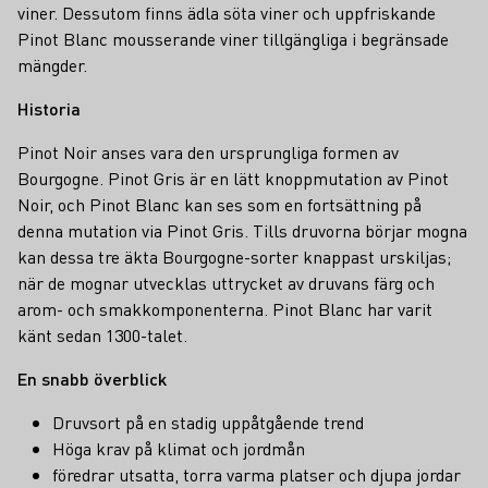
viner. Dessutom finns ädla söta viner och uppfriskande
Pinot Blanc mousserande viner tillgängliga i begränsade
mängder.
Historia
Pinot Noir anses vara den ursprungliga formen av
Bourgogne. Pinot Gris är en lätt knoppmutation av Pinot
Noir, och Pinot Blanc kan ses som en fortsättning på
denna mutation via Pinot Gris. Tills druvorna börjar mogna
kan dessa tre äkta Bourgogne-sorter knappast urskiljas;
när de mognar utvecklas uttrycket av druvans färg och
arom- och smakkomponenterna. Pinot Blanc har varit
känt sedan 1300-talet.
En snabb överblick
Druvsort på en stadig uppåtgående trend
Höga krav på klimat och jordmån
föredrar utsatta, torra varma platser och djupa jordar