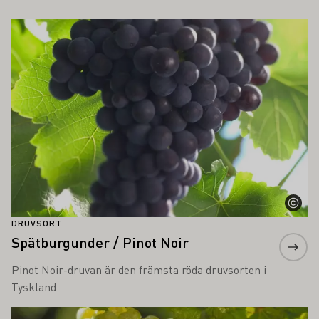
SÅ INTRESSERA DIG
Läs mer om detta
DRUVSORT
Spätburgunder / Pinot Noir
Pinot Noir-druvan är den främsta röda druvsorten i
Tyskland.
Läs mer om detta