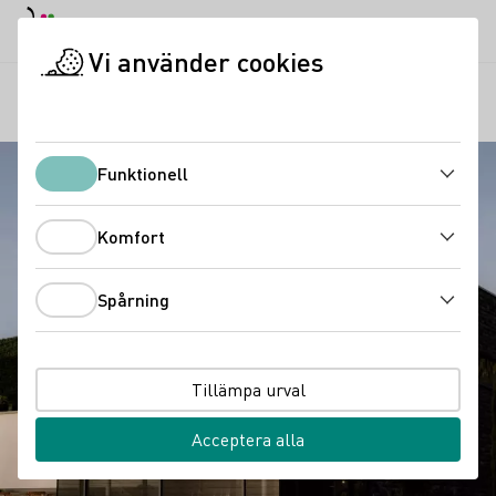
Dagläge
Darkmode
Stän
Öppn
Vi använder cookies
Vindistrikt
Vingård Andreas Männle
Startsida
Funktionell
Funktionell
Komfort
Komfort
Spårning
Spårning
Tillämpa urval
Acceptera alla