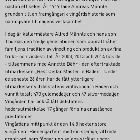
nästan ett sekel. År 1919 lade Andreas Männle
grunden till en framgångsrik vingårdshistoria som
namngivare till dagens verksamhet.
I dag är källarmästare Alfred Männle och hans son
Thomas den tredje generationen som upprätthåller
familjens tradition av vinodling och produktion av fina
frukt- och vindestillat. År 2008, 2013 och 2014 fick de
- tillsammans med Annette Bähr - den eftertraktade
utmärkelsen „Best Cellar Master in Baden“. Under
de senaste 26 åren har de fått ytterligare
utmärkelser vid delstatens vintävlingar i Baden och
vunnit totalt 473 guldmedaljer och 47 silvermedaljer.
Vingården har också fått delstatens
hedersutmärkelse 17 gånger för sina enastående
prestationer.
Vingårdens mittpunkt är den 14,5 hektar stora
vingården "Bienengarten" med sin steniga, vittrade
granitjord, som fångar upp solens strålar under