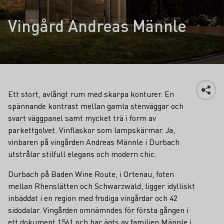
Vingård Andreas Männle
Ett stort, avlångt rum med skarpa konturer. En
spännande kontrast mellan gamla stenväggar och
svart väggpanel samt mycket trä i form av
parkettgolvet. Vinflaskor som lampskärmar. Ja,
vinbaren på vingården Andreas Männle i Durbach
utstrålar stilfull elegans och modern chic.
Durbach på Baden Wine Route, i Ortenau, foten
mellan Rhenslätten och Schwarzwald, ligger idylliskt
inbäddat i en region med frodiga vingårdar och 42
sidodalar. Vingården omnämndes för första gången i
ett dokument 1561 och har ägts av familjen Männle i