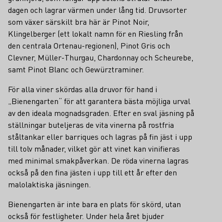
dagen och lagrar värmen under lång tid. Druvsorter
som växer särskilt bra här är Pinot Noir,
Klingelberger (ett lokalt namn för en Riesling från
den centrala Ortenau-regionen), Pinot Gris och
Clevner, Müller-Thurgau, Chardonnay och Scheurebe,
samt Pinot Blanc och Gewürztraminer.
För alla viner skördas alla druvor för hand i
„Bienengarten“ för att garantera bästa möjliga urval
av den ideala mognadsgraden. Efter en sval jäsning på
ställningar buteljeras de vita vinerna på rostfria
ståltankar eller barriques och lagras på fin jäst i upp
till tolv månader, vilket gör att vinet kan vinifieras
med minimal smakpåverkan. De röda vinerna lagras
också på den fina jästen i upp till ett år efter den
malolaktiska jäsningen.
Bienengarten är inte bara en plats för skörd, utan
också för festligheter. Under hela året bjuder