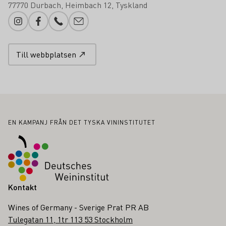
77770 Durbach
Heimbach 12
Tyskland
Instagram
Facebook
Telefonnummer
Lägg till e-post
Till webbplatsen
Sidfot
EN KAMPANJ FRÅN DET TYSKA VININSTITUTET
Kontakt
Wines of Germany - Sverige Prat PR AB
Tulegatan 11, 1tr 113 53 Stockholm