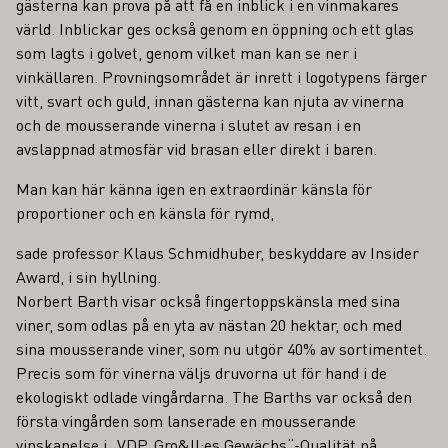
gästerna kan prova på att få en inblick i en vinmakares
värld. Inblickar ges också genom en öppning och ett glas
som lagts i golvet, genom vilket man kan se ner i
vinkällaren. Provningsområdet är inrett i logotypens färger
vitt, svart och guld, innan gästerna kan njuta av vinerna
och de mousserande vinerna i slutet av resan i en
avslappnad atmosfär vid brasan eller direkt i baren.
Man kan här känna igen en extraordinär känsla för
proportioner och en känsla för rymd,
sade professor Klaus Schmidhuber, beskyddare av Insider
Award, i sin hyllning.
Norbert Barth visar också fingertoppskänsla med sina
viner, som odlas på en yta av nästan 20 hektar, och med
sina mousserande viner, som nu utgör 40% av sortimentet.
Precis som för vinerna väljs druvorna ut för hand i de
ekologiskt odlade vingårdarna. The Barths var också den
första vingården som lanserade en mousserande
vinskapelse i „VDP. Gro&ll;es Gewächs“-Qualität på