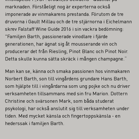
marknaden. Förståeligt nog är experterna också
imponerade av vinmakarens prestanda. Förutom de tre
druvorna i Gault Millau och de tre stjärnorna i Eichelmann
skrev Falstaff Wine Guide 2016 i sin vackra bedömning:
"Familjen Barth, passionerade vinodlare i fjärde
generationen, har ägnat sig åt mousserande vin och
producerar det från Riesling, Pinot Blanc och Pinot Noir.
Detta skulle kunna sätta skräck i mången champagne.“
Man kan se, känna och smaka passionen hos vinmakaren
Norbert Barth, son till vingårdens grundare Hans Barth,
som hjälpte till i vingårdarna som ung pojke och nu driver
verksamheten tillsammans med sin fru Marion. Dottern
Christine och svärsonen Mark, som båda studerat
psykologi, har också anslutit sig till verksamheten under
tiden. Med mycket känsla och fingertoppskänsla - en
hederssak i familjen Barth.