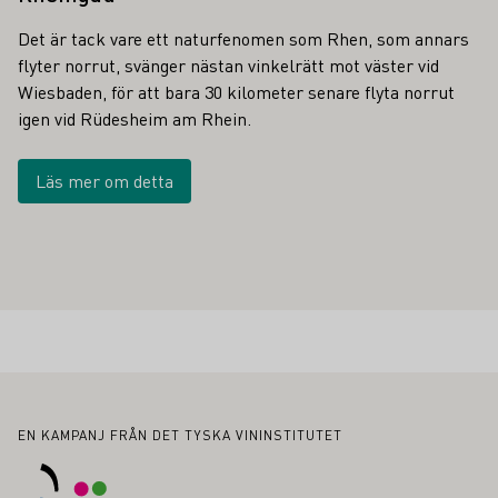
Det är tack vare ett naturfenomen som Rhen, som annars
flyter norrut, svänger nästan vinkelrätt mot väster vid
Wiesbaden, för att bara 30 kilometer senare flyta norrut
igen vid Rüdesheim am Rhein.
Läs mer om detta
Sidfot
EN KAMPANJ FRÅN DET TYSKA VININSTITUTET