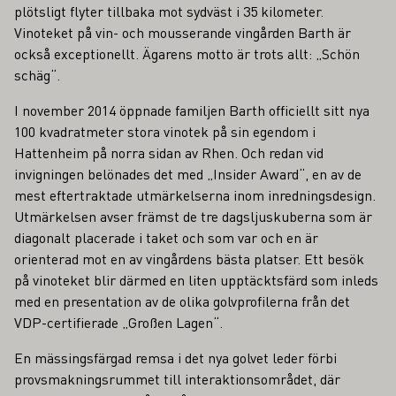
plötsligt flyter tillbaka mot sydväst i 35 kilometer.
Vinoteket på vin- och mousserande vingården Barth är
också exceptionellt. Ägarens motto är trots allt: „Schön
schäg“.
I november 2014 öppnade familjen Barth officiellt sitt nya
100 kvadratmeter stora vinotek på sin egendom i
Hattenheim på norra sidan av Rhen. Och redan vid
invigningen belönades det med „Insider Award“, en av de
mest eftertraktade utmärkelserna inom inredningsdesign.
Utmärkelsen avser främst de tre dagsljuskuberna som är
diagonalt placerade i taket och som var och en är
orienterad mot en av vingårdens bästa platser. Ett besök
på vinoteket blir därmed en liten upptäcktsfärd som inleds
med en presentation av de olika golvprofilerna från det
VDP-certifierade „Großen Lagen“.
En mässingsfärgad remsa i det nya golvet leder förbi
provsmakningsrummet till interaktionsområdet, där