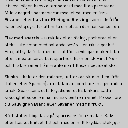
vitvinsvinäger, kanske tempererad med lite sparrisfond.
Mild vinägrett harmonierar mycket väl med en frisk
Silvaner
eller
halvtorr Rheingau Riesling
, som också får
ha en livlig syra för att hitta sin plats i den här konserten.
Fisk med sparris
– färsk lax eller röding, pocherad eller
stekt i lite smör, med hollandaisesås – en riktig godbit!
Fina, uttrycksfulla men inte alltför kryddiga smaker letar
efter en balanserad bordspartner: harmonisk Pinot Noir
och frisk Rivaner från Franken är till exempel idealiska.
Skinka
– kokt är den mildare, lufttorkad skinka (t.ex. från
Italien eller Spanien) är nötaktigare och har sin egen milda
smak. Sparrisens söta kryddighet och skinkans salta
kryddighet söker en harmonisk partner i vinet. Passar bra
till
Sauvignon Blanc
eller
Silvaner
med fin frukt.
Kött
ställer höga krav på sparrisens fina smaker. Kalv-
eller fläskschnitzel, till och med en milt kryddad stek, ger