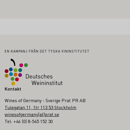
Sidfot
EN KAMPANJ FRÅN DET TYSKA VININSTITUTET
Kontakt
Wines of Germany - Sverige Prat PR AB
Tulegatan 11, 1tr 113 53 Stockholm
winesofgermany(at)prat.se
Tel: +46 (0) 8-545 152 30