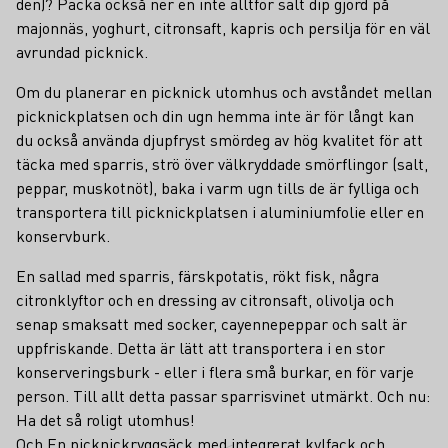
den)? Packa också ner en inte alltför salt dip gjord på
majonnäs, yoghurt, citronsaft, kapris och persilja för en väl
avrundad picknick.
Om du planerar en picknick utomhus och avståndet mellan
picknickplatsen och din ugn hemma inte är för långt kan
du också använda djupfryst smördeg av hög kvalitet för att
täcka med sparris, strö över välkryddade smörflingor (salt,
peppar, muskotnöt), baka i varm ugn tills de är fylliga och
transportera till picknickplatsen i aluminiumfolie eller en
konservburk.
En sallad med sparris, färskpotatis, rökt fisk, några
citronklyftor och en dressing av citronsaft, olivolja och
senap smaksatt med socker, cayennepeppar och salt är
uppfriskande. Detta är lätt att transportera i en stor
konserveringsburk - eller i flera små burkar, en för varje
person. Till allt detta passar sparrisvinet utmärkt. Och nu:
Ha det så roligt utomhus!
Och En
picknickryggsäck
med integrerat kylfack och