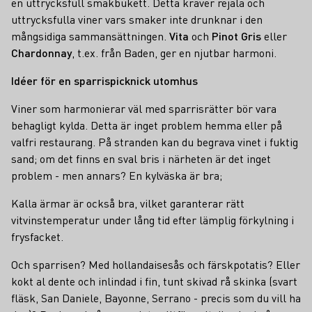
en uttrycksfull smakbukett. Detta kräver rejäla och
uttrycksfulla viner vars smaker inte drunknar i den
mångsidiga sammansättningen.
Vita
och
Pinot Gris
eller
Chardonnay
, t.ex. från Baden, ger en njutbar harmoni.
Idéer för en sparrispicknick utomhus
Viner som harmonierar väl med sparrisrätter bör vara
behagligt kylda. Detta är inget problem hemma eller på
valfri restaurang. På stranden kan du begrava vinet i fuktig
sand; om det finns en sval bris i närheten är det inget
problem - men annars? En kylväska är bra;
Kalla ärmar är också bra, vilket garanterar rätt
vitvinstemperatur under lång tid efter lämplig förkylning i
frysfacket.
Och sparrisen? Med hollandaisesås och färskpotatis? Eller
kokt al dente och inlindad i fin, tunt skivad rå skinka (svart
fläsk, San Daniele, Bayonne, Serrano - precis som du vill ha