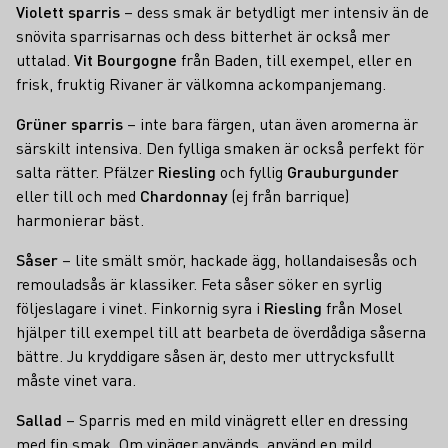
Violett sparris
– dess smak är betydligt mer intensiv än de
snövita sparrisarnas och dess bitterhet är också mer
uttalad.
Vit Bourgogne
från Baden, till exempel, eller en
frisk, fruktig Rivaner är välkomna ackompanjemang.
Grüner sparris
– inte bara färgen, utan även aromerna är
särskilt intensiva. Den fylliga smaken är också perfekt för
salta rätter. Pfälzer
Riesling
och fyllig
Grauburgunder
eller till och med
Chardonnay
(ej från barrique)
harmonierar bäst.
Såser
– lite smält smör, hackade ägg, hollandaisesås och
remouladsås är klassiker. Feta såser söker en syrlig
följeslagare i vinet. Finkornig syra i
Riesling
från Mosel
hjälper till exempel till att bearbeta de överdådiga såserna
bättre. Ju kryddigare såsen är, desto mer uttrycksfullt
måste vinet vara.
Sallad
– Sparris med en mild vinägrett eller en dressing
med fin smak. Om vinäger används, använd en mild