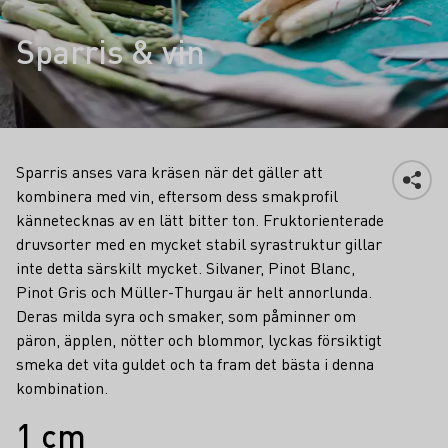
Sparris & vin
Sparris anses vara kräsen när det gäller att
kombinera med vin, eftersom dess smakprofil
kännetecknas av en lätt bitter ton. Fruktorienterade
druvsorter med en mycket stabil syrastruktur gillar
inte detta särskilt mycket. Silvaner, Pinot Blanc,
Pinot Gris och Müller-Thurgau är helt annorlunda.
Deras milda syra och smaker, som påminner om
päron, äpplen, nötter och blommor, lyckas försiktigt
smeka det vita guldet och ta fram det bästa i denna
kombination.
Fakta
1 cm